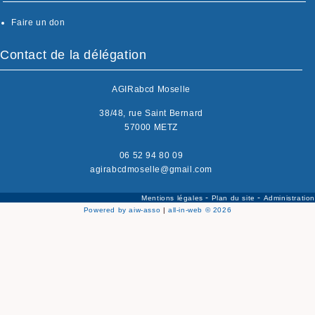
Faire un don
Contact de la délégation
AGIRabcd Moselle
38/48, rue Saint Bernard
57000 METZ
06 52 94 80 09
agirabcdmoselle@gmail.com
-
-
Mentions légales
Plan du site
Administration
Powered by aiw-asso
|
all-in-web © 2026