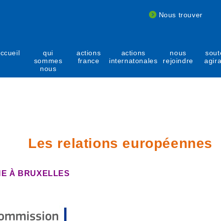
Nous trouver
ccueil
qui
actions
actions
nous
sout
sommes
france
internatonales
rejoindre
agir
nous
Les relations européennes
NE À BRUXELLES