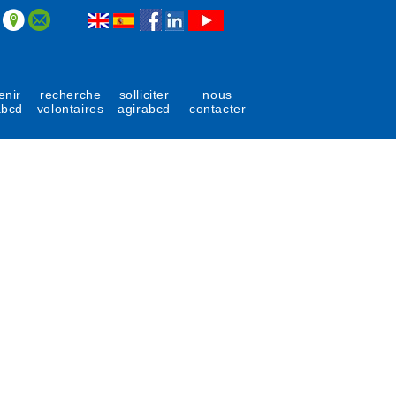
enir
recherche
solliciter
nous
abcd
volontaires
agirabcd
contacter