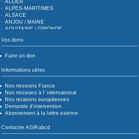
ALLIER
ALPES-MARITIMES
ALSACE
ANJOU / MAINE
AQUITAINE / GIRONDE
AQUITAINE / SUD
Vos dons
AUDE
AUVERGNE / SUD
Faire un don
CALVADOS-ORNE
BOUCHES-DU-RHÖNE / ALPES
CHARENTE-MARITIME
Informations utiles
CÖTE-D'OR
CÖTES-D'ARMOR
Nos missions France
DORDOGNE
Nos missions à l’ international
DRÖME / ARDÈCHE
Nos relations européennes
ESSONNE
Demande d'intervention
EURE-ET-LOIR
Abonnement à la lettre externe
EURE/SEINE-MARITIME
FINISTÈRE
Contacter AGIRabcd
GARD
HAUTE-GARONNE