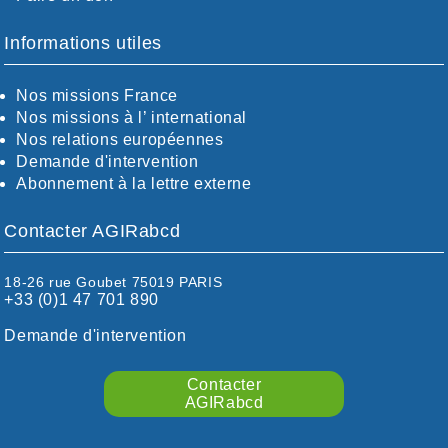
BOUCHES-DU-RHÖNE / ALPES
CHARENTE-MARITIME
Informations utiles
CÖTE-D'OR
CÖTES-D'ARMOR
Nos missions France
DORDOGNE
Nos missions à l’ international
DRÖME / ARDÈCHE
Nos relations européennes
ESSONNE
Demande d'intervention
EURE-ET-LOIR
Abonnement à la lettre externe
EURE/SEINE-MARITIME
FINISTÈRE
Contacter AGIRabcd
GARD
HAUTE-GARONNE
HAUTES-PYRÉNÉES
18-26 rue Goubet 75019 PARIS
+33 (0)1 47 701 890
HÉRAULT
ILLE ET VILAINE
Demande d'intervention
ISÈRE
LIMOUSIN
Contacter
LOIRE
AGIRabcd
LOIRE / OCÉAN
LOT