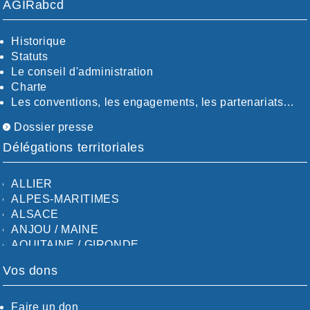
AGIRabcd
Historique
Statuts
Le conseil d'administration
Charte
Les conventions, les engagements, les partenariats…
Dossier presse
Délégations territoriales
ALLIER
ALPES-MARITIMES
ALSACE
ANJOU / MAINE
AQUITAINE / GIRONDE
AQUITAINE / SUD
Vos dons
AUDE
AUVERGNE / SUD
CALVADOS-ORNE
Faire un don