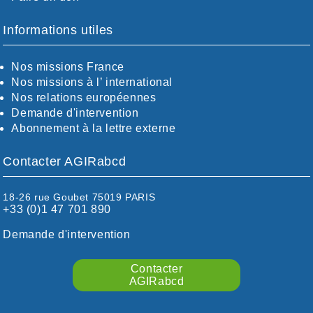
BOUCHES-DU-RHÖNE / ALPES
CHARENTE-MARITIME
Informations utiles
CÖTE-D'OR
CÖTES-D'ARMOR
Nos missions France
DORDOGNE
Nos missions à l’ international
DRÖME / ARDÈCHE
Nos relations européennes
ESSONNE
Demande d'intervention
EURE-ET-LOIR
Abonnement à la lettre externe
EURE/SEINE-MARITIME
FINISTÈRE
Contacter AGIRabcd
GARD
HAUTE-GARONNE
HAUTES-PYRÉNÉES
18-26 rue Goubet 75019 PARIS
+33 (0)1 47 701 890
HÉRAULT
ILLE ET VILAINE
Demande d'intervention
ISÈRE
LIMOUSIN
Contacter
LOIRE
AGIRabcd
LOIRE / OCÉAN
LOT