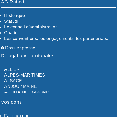
AGIRabcd
Historique
Statuts
Le conseil d'administration
Charte
Les conventions, les engagements, les partenariats…
Dossier presse
Délégations territoriales
ALLIER
ALPES-MARITIMES
ALSACE
ANJOU / MAINE
AQUITAINE / GIRONDE
AQUITAINE / SUD
Vos dons
AUDE
AUVERGNE / SUD
CALVADOS-ORNE
Faire un don