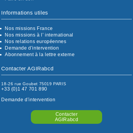
BOUCHES-DU-RHÖNE / ALPES
CHARENTE-MARITIME
Informations utiles
CÖTE-D'OR
CÖTES-D'ARMOR
Nos missions France
DORDOGNE
Nos missions à l’ international
DRÖME / ARDÈCHE
Nos relations européennes
ESSONNE
Demande d'intervention
EURE-ET-LOIR
Abonnement à la lettre externe
EURE/SEINE-MARITIME
FINISTÈRE
Contacter AGIRabcd
GARD
HAUTE-GARONNE
HAUTES-PYRÉNÉES
18-26 rue Goubet 75019 PARIS
+33 (0)1 47 701 890
HÉRAULT
ILLE ET VILAINE
Demande d'intervention
ISÈRE
LIMOUSIN
Contacter
LOIRE
AGIRabcd
LOIRE / OCÉAN
LOT