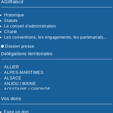
AGIRabcd
Historique
Statuts
Le conseil d'administration
Charte
Les conventions, les engagements, les partenariats…
Dossier presse
Délégations territoriales
ALLIER
ALPES-MARITIMES
ALSACE
ANJOU / MAINE
AQUITAINE / GIRONDE
AQUITAINE / SUD
Vos dons
AUDE
AUVERGNE / SUD
CALVADOS-ORNE
Faire un don