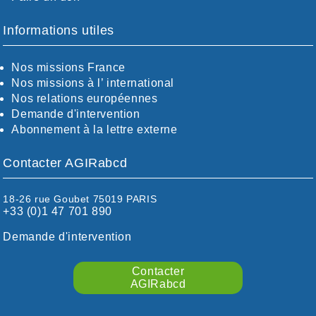
BOUCHES-DU-RHÖNE / ALPES
CHARENTE-MARITIME
Informations utiles
CÖTE-D'OR
CÖTES-D'ARMOR
Nos missions France
DORDOGNE
Nos missions à l’ international
DRÖME / ARDÈCHE
Nos relations européennes
ESSONNE
Demande d'intervention
EURE-ET-LOIR
Abonnement à la lettre externe
EURE/SEINE-MARITIME
FINISTÈRE
Contacter AGIRabcd
GARD
HAUTE-GARONNE
HAUTES-PYRÉNÉES
18-26 rue Goubet 75019 PARIS
+33 (0)1 47 701 890
HÉRAULT
ILLE ET VILAINE
Demande d'intervention
ISÈRE
LIMOUSIN
Contacter
LOIRE
AGIRabcd
LOIRE / OCÉAN
LOT