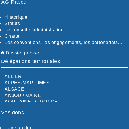
AGIRabcd
Historique
Statuts
Le conseil d'administration
Charte
Les conventions, les engagements, les partenariats…
Dossier presse
Délégations territoriales
ALLIER
ALPES-MARITIMES
ALSACE
ANJOU / MAINE
AQUITAINE / GIRONDE
AQUITAINE / SUD
Vos dons
AUDE
AUVERGNE / SUD
CALVADOS-ORNE
Faire un don